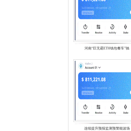
河南“巨无霸ETH钱包餐车”驰
连续提升预报监测预警能波场