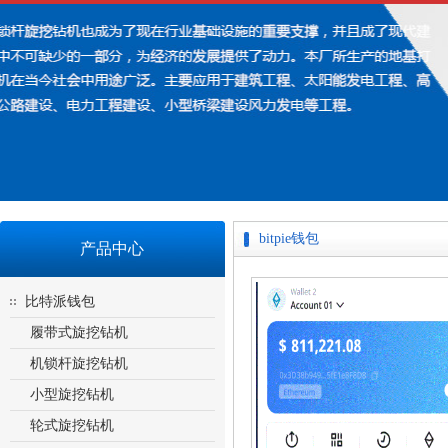
bitpie钱包
产品中心
比特派钱包
履带式旋挖钻机
机锁杆旋挖钻机
小型旋挖钻机
轮式旋挖钻机