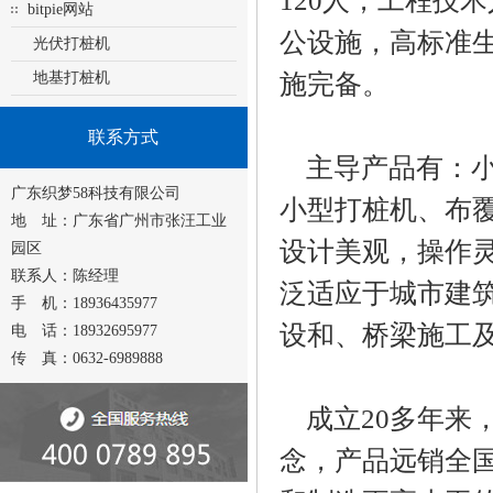
120人，工程技
bitpie网站
公设施，高标准
光伏打桩机
施完备。
地基打桩机
联系方式
主导产品有：小
广东织梦58科技有限公司
小型打桩机、布
地 址：广东省广州市张汪工业
设计美观，操作
园区
联系人：陈经理
泛适应于城市建
手 机：18936435977
设和、桥梁施工
电 话：18932695977
传 真：0632-6989888
成立20多年来，
念，产品远销全