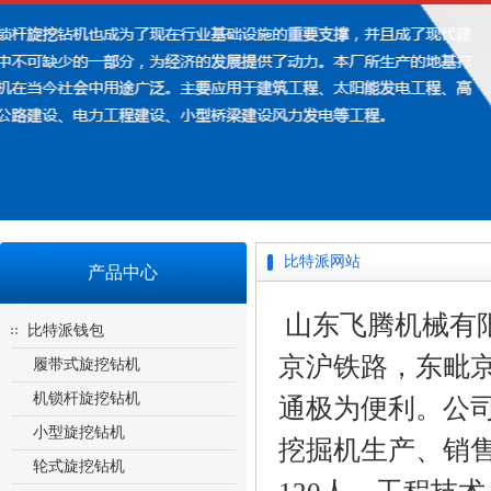
比特派网站
产品中心
山东飞腾机械有
比特派钱包
京沪铁路，东毗
履带式旋挖钻机
机锁杆旋挖钻机
通极为便利。公司
小型旋挖钻机
挖掘机生产、销
轮式旋挖钻机