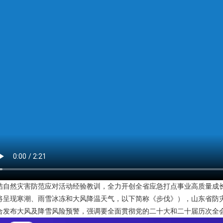
结自然灾害防范应对活动经验教训，全力开创全省应急打点事业高质量成长
将呈现寒潮、雨雪冰冻和大风降温天气，以下简称《步伐》），山东省防
合发布大风及降雪风险预警，强调要全面贯彻党的二十大和二十届历次全会