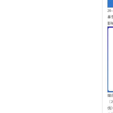
2
暴
影
烟
〔
伐