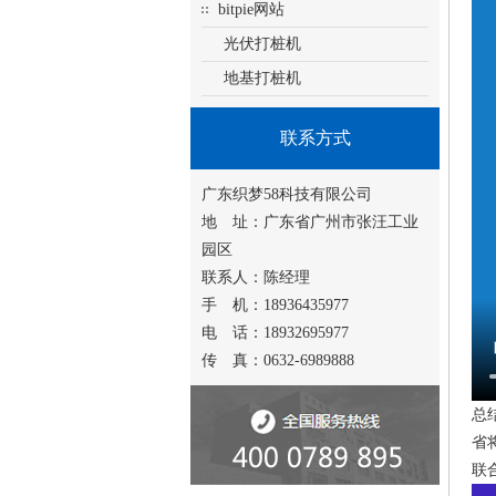
bitpie网站
光伏打桩机
地基打桩机
联系方式
广东织梦58科技有限公司
地 址：广东省广州市张汪工业
园区
联系人：陈经理
手 机：18936435977
电 话：18932695977
传 真：0632-6989888
总
省
联