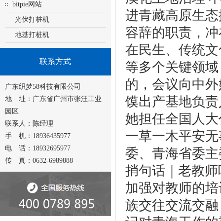
bitpie网站
进青藏高原生态
光伏打桩机
容辞的职责，冲
地基打桩机
在民生、传统文
联系方式
等多个关键领域
的，会议向中外
广东织梦58科技有限公司
馍出产基地负责
地 址：广东省广州市张汪工业
园区
她担任全国人大
联系人：陈经理
一草一木平安无
手 机：18936435977
电 话：18932695977
委、青海省委主
传 真：0632-6989888
捎句话｜老教师
加强对教师的培
族交往交流交融