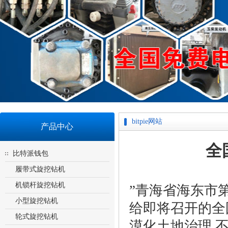
bitpie网站
产品中心
全
比特派钱包
履带式旋挖钻机
机锁杆旋挖钻机
”青海省海东市
小型旋挖钻机
给即将召开的全
轮式旋挖钻机
漠化土地治理 